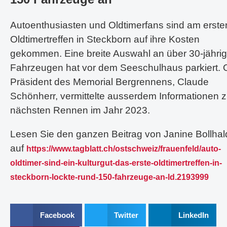
Autoenthusiasten und Oldtimerfans sind am erste
Oldtimertreffen in Steckborn auf ihre Kosten
gekommen. Eine breite Auswahl an über 30-jähri
Fahrzeugen hat vor dem Seeschulhaus parkiert. 
Präsident des Memorial Bergrennens, Claude
Schönherr, vermittelte ausserdem Informationen 
nächsten Rennen im Jahr 2023.
Lesen Sie den ganzen Beitrag von Janine Bollhal
auf
https://www.tagblatt.ch/ostschweiz/frauenfeld/auto-
oldtimer-sind-ein-kulturgut-das-erste-oldtimertreffen-in-
steckborn-lockte-rund-150-fahrzeuge-an-ld.2193999
Facebook
Twitter
LinkedIn