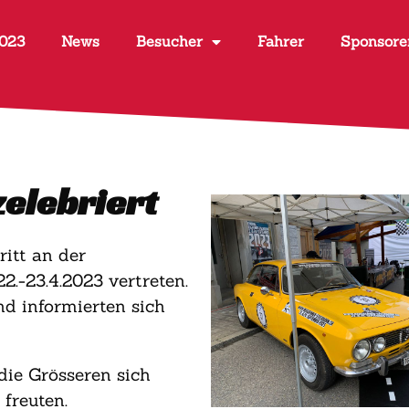
2023
News
Besucher
Fahrer
Sponsore
elebriert
itt an der
.-23.4.2023 vertreten.
nd informierten sich
die Grösseren sich
freuten.