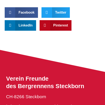
Facebook
Twitter
LinkedIn
Pinterest
Verein Freunde
des Bergrennens Steckborn
CH-8266 Steckborn